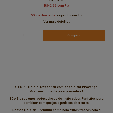
R$42,66
com
Pix
5% de desconto
pagando com Pix
Ver mais detalhes
Alterar CEP
Entregas para o CEP:
Calcular
Kit Mini Geleia Artesanal
com sacola da Provençal
Gourmet,
pronto para presentear!
São 3 pequenos potes,
cheios de muito sabor. Perfeitos para
combinar com queijos e petiscos diferentes.
Nossas
Geléias Premium
combinam frutas frescas com a