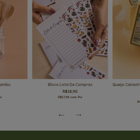
 Bambu
Bloco Lista De Compras
Queijo Canast
R$18,90
ix
R$17,96
com
Pix
R