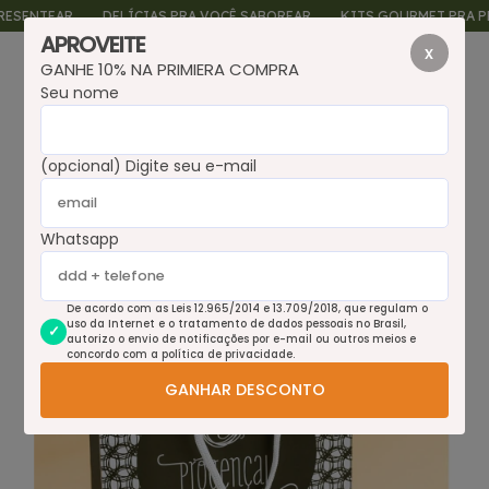
ENTEAR
DELÍCIAS PRA VOCÊ SABOREAR
KITS GOURMET PRA PRES
APROVEITE
x
GANHE 10% NA PRIMIERA COMPRA
0
Seu nome
(opcional) Digite seu e-mail
Whatsapp
De acordo com as Leis 12.965/2014 e 13.709/2018, que regulam o
uso da Internet e o tratamento de dados pessoais no Brasil,
autorizo o envio de notificações por e-mail ou outros meios e
concordo com a política de privacidade.
GANHAR DESCONTO