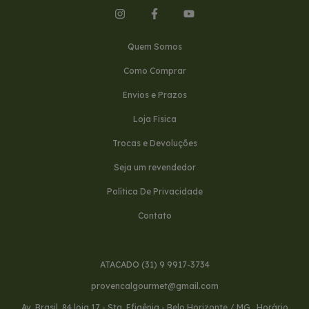
Quem Somos
Como Comprar
Envios e Prazos
Loja Fisica
Trocas e Devoluções
Seja um revendedor
Política De Privacidade
Contato
ATACADO (31) 9 9917-3734
provencalgourmet@gmail.com
Av. Brasil, 84 loja 17 - Sta. Efigênia - Belo Horizonte / MG . Horário