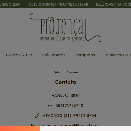
ABOREAR
KITS GOURMET PRA PRESENTEAR
DELÍCIAS PRA VOCÊ S
Geleias & Cia
Pré-Prontos
Temperos
Mineirices & 
Início
.
Contato
Contato
VAREJO (site)
553171733742
ATACADO (31) 9 9917-3734
provencalgourmet@gmail.com