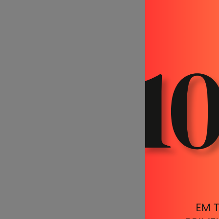
E
T
M