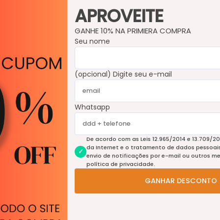
Av. Brasil, 84 loja 17 - Sta. Efigênia - Belo Horizonte / MG .
APROVEITE
Horário de funcionamento: Seg. à Sex - 9h às 17h
GANHE 10% NA PRIMIERA COMPRA
Nome
Seu nome
(opcional) Digite seu e-mail
-mail
Whatsapp
elefone
De acordo com as Leis 12.965/2014 e 13.709/20
da Internet e o tratamento de dados pessoais 
envio de notificações por e-mail ou outros m
ensagem
política de privacidade.
GANHAR DESCONTO