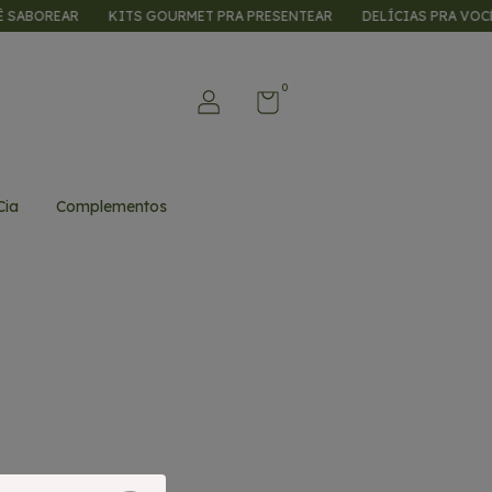
ABOREAR
KITS GOURMET PRA PRESENTEAR
DELÍCIAS PRA VOCÊ S
0
Cia
Complementos