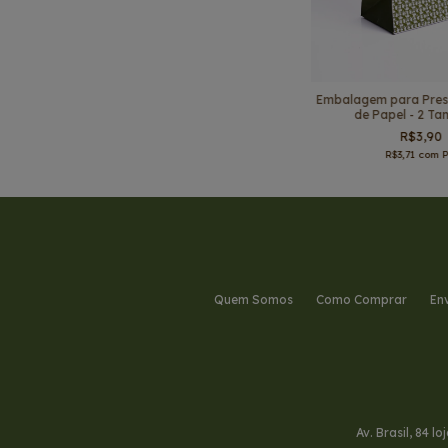
Embalagem para Prese
de Papel - 2 T
R$3,90
R$3,71
com
P
Quem Somos
Como Comprar
En
Av. Brasil, 84 l