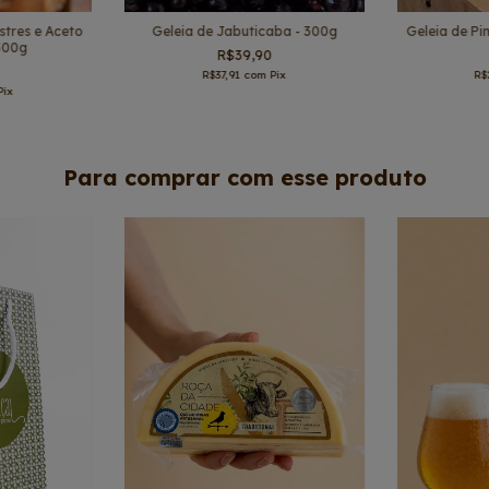
stres e Aceto
Geleia de Jabuticaba - 300g
Geleia de Pi
300g
R$39,90
R$37,91
com
Pix
R$
Pix
Para comprar com esse produto