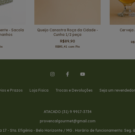
nte - Sacola
Queijo Canastra Roça da Cidade -
Cerveja 
amanhos
Cunha 1/2 peça
R$89,90
R$
ix
R$85,41
com
Pix
vios e Prazos
Loja Fisica
Trocas e Devoluções
Seja um revendedo
ATACADO (31) 9 9917-3734
provencalgourmet@gmail.com
oja 17 - Sta. Efigênia - Belo Horizonte / MG . Horário de funcionamento: Seg. 