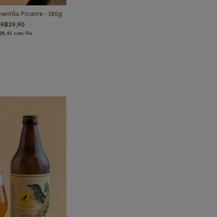
mentão Picante - 180g
R$29,90
28,41
com
Pix