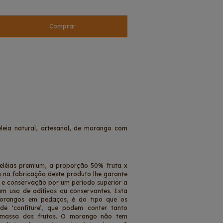
Alterar CEP
Calcular
leia natural, artesanal, de morango com
geléias premium, a proporção 50% fruta x
a na fabricação deste produto lhe garante
o e conservação por um período superior a
m uso de aditivos ou conservantes. Esta
morangos em pedaços, é do tipo que os
e ‘confiture’, que podem conter tanto
massa das frutas. O morango não tem