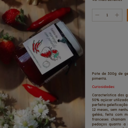
Entregas para o CEP:
Pote de 300g de ge
pimenta.
Curiosidades:
Característica das 
50% açúcar utilizad
perfeita geleificaçã
12 meses, sem nenhu
geléia, feita com 
franceses chamam d
pedaços quanto a 