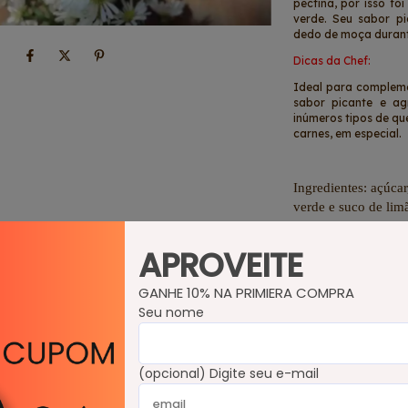
pectina, por isso f
verde. Seu sabor p
dedo de moça durant
Dicas da Chef:
Ideal para compleme
sabor picante e ag
inúmeros tipos de qu
carnes, em especial.
Ingredientes: açúc
verde e suco de lim
Produto artesanal, n
APROVEITE
Não contém glúten.
GANHE 10% NA PRIMIERA COMPRA
Validade: 18 meses
Seu nome
Conservação: manter
em 4 semanas.
(opcional) Digite seu e-mail