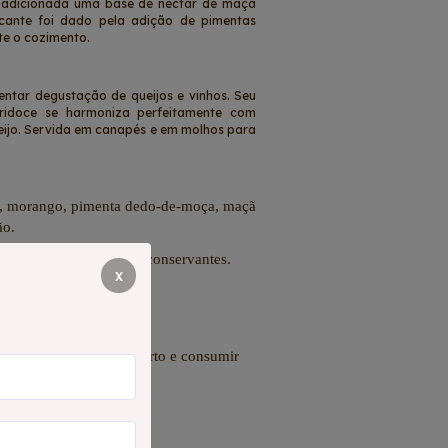
oi adicionada uma base de néctar de maçã
icante foi dado pela adição de pimentas
e o cozimento.
ntar degustação de queijos e vinhos. Seu
ridoce se harmoniza perfeitamente com
eijo. Servida em canapés e em molhos para
ar, morango, pimenta dedo-de-moça, maçã
ão.
atural, sem corantes ou conservantes.
x
 em geladeira após aberto e consumir