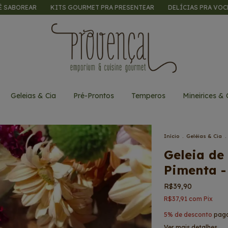
KITS GOURMET PRA PRESENTEAR
DELÍCIAS PRA VOCÊ SABOREAR
Geleias & Cia
Pré-Prontos
Temperos
Mineirices & 
Início
.
Geléias & Cia
.
Geleia d
Pimenta -
R$39,90
R$37,91
com
Pix
5% de desconto
paga
Ver mais detalhes