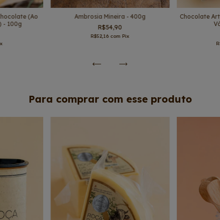
hocolate (Ao
Ambrosia Mineira - 400g
Chocolate Art
) - 100g
V
R$54,90
R$52,16
com
Pix
ix
R
Para comprar com esse produto