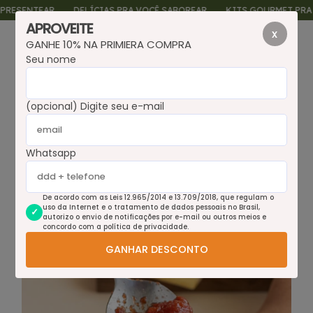
SENTEAR
DELÍCIAS PRA VOCÊ SABOREAR
KITS GOURMET PRA PRE
APROVEITE
x
GANHE 10% NA PRIMIERA COMPRA
0
Seu nome
(opcional) Digite seu e-mail
Whatsapp
De acordo com as Leis 12.965/2014 e 13.709/2018, que regulam o
uso da Internet e o tratamento de dados pessoais no Brasil,
autorizo o envio de notificações por e-mail ou outros meios e
concordo com a política de privacidade.
GANHAR DESCONTO