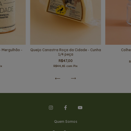
- Mergulhão -
Queijo Canastra Roça da Cidade - Cunha
Colhe
1/4 peça
R$47,00
R
ix
R$44,65
com
Pix
Quem Somos