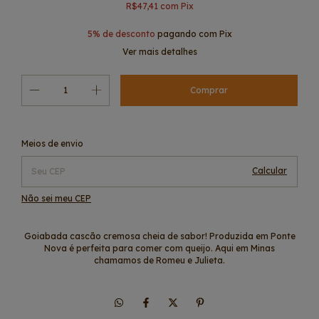
R$47,41
com
Pix
5% de desconto
pagando com Pix
Ver mais detalhes
Alterar CEP
Entregas para o CEP:
Meios de envio
Calcular
Não sei meu CEP
Goiabada cascão cremosa cheia de sabor! Produzida em Ponte
Nova é perfeita para comer com queijo. Aqui em Minas
chamamos de Romeu e Julieta.