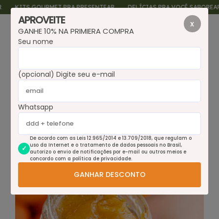
KITS GOURMET PRA PRESENTEAR
DELÍCIAS PRA VOCÊ SABOREAR
APROVEITE
x
GANHE 10% NA PRIMIERA COMPRA
0
Seu nome
(opcional) Digite seu e-mail
Whatsapp
De acordo com as Leis 12.965/2014 e 13.709/2018, que regulam o
uso da Internet e o tratamento de dados pessoais no Brasil,
autorizo o envio de notificações por e-mail ou outros meios e
concordo com a política de privacidade.
GANHAR DESCONTO