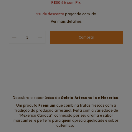
R$80,66
com
Pix
5% de desconto
pagando com Pix
Ver mais detalhes
Alterar CEP
Entregas para o CEP:
Calcular
Descubra o sabor único da
Geleia Artesanal de Mexerica
.
Um produto
Premium
que combina frutas frescas com a
tradição da produção artesanal. Feita com a variedade de
"Mexerica Carioca", conhecida por seu aroma e sabor
marcantes, é perfeita para quem aprecia qualidade e sabor
autêntico.