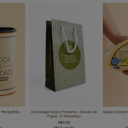
Embalagem para Presente - Sacola de
- Mergulhão -
Queijo Canast
Papel - 2 Tamanhos
R$3,90
R$3,71
com
Pix
ix
R