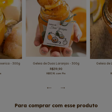
xerica - 300g
Geleia de Duas Laranjas - 300g
Geleia de 
R$39,90
ix
R$37,91
com
Pix
Para comprar com esse produto