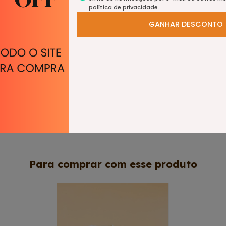
política de privacidade.
GANHAR DESCONTO
Figo com Laranja e Canela - 300g
Geleia de Frutas Silvestres e Acet
Balsâmico - 300g
R$39,90
R$39,90
R$37,91
com
Pix
R$37,91
com
Pix
Para comprar com esse produto