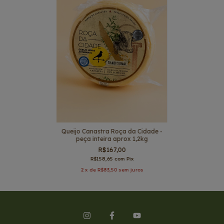
Queijo Canastra Roça da Cidade -
peça inteira aprox 1,2kg
R$167,00
R$158,65
com
Pix
2
x de
R$83,50
sem juros