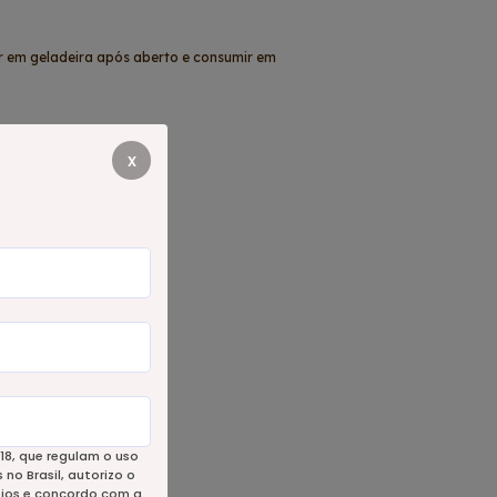
 em geladeira após aberto e consumir em
x
18, que regulam o uso
no Brasil, autorizo o
eios e concordo com a