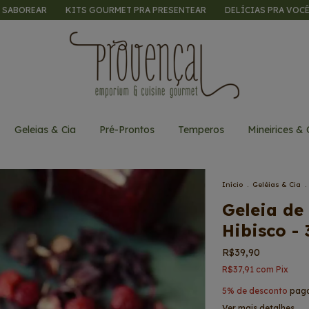
AR
KITS GOURMET PRA PRESENTEAR
DELÍCIAS PRA VOCÊ SABORE
Geleias & Cia
Pré-Prontos
Temperos
Mineirices & 
Início
.
Geléias & Cia
.
Geleia de
Hibisco -
R$39,90
R$37,91
com
Pix
5% de desconto
paga
Ver mais detalhes