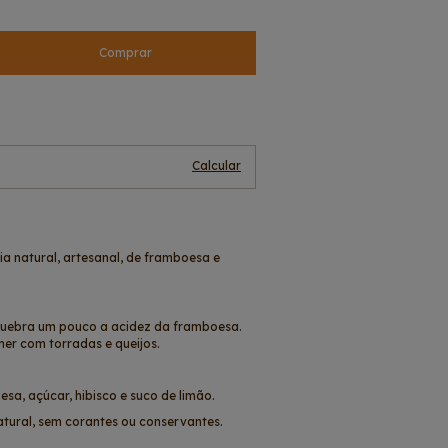
Alterar CEP
Calcular
ia natural, artesanal, de framboesa e
 quebra um pouco a acidez da framboesa.
mer com torradas e queijos.
sa, açúcar, hibisco e suco de limão.
atural, sem corantes ou conservantes.