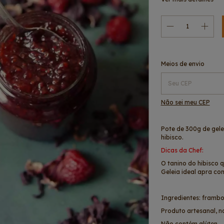
Entregas para o CEP:
Meios de envio
Não sei meu CEP
Pote de 300g de gele
hibisco.
Dicas da Chef:
O tanino do hibisco
Geleia ideal apra co
Ingredientes: framboe
Produto artesanal, n
Não contém glúten.