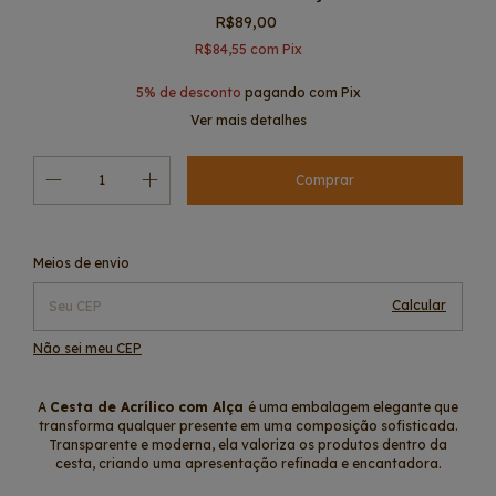
R$89,00
R$84,55
com
Pix
5% de desconto
pagando com Pix
Ver mais detalhes
Alterar CEP
Entregas para o CEP:
Meios de envio
Calcular
Não sei meu CEP
A
Cesta de Acrílico com Alça
é uma embalagem elegante que
transforma qualquer presente em uma composição sofisticada.
Transparente e moderna, ela valoriza os produtos dentro da
cesta, criando uma apresentação refinada e encantadora.