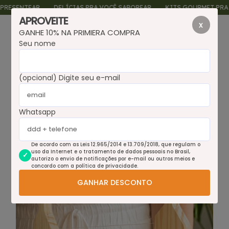
ENTEAR
DELÍCIAS PRA VOCÊ SABOREAR
KITS GOURMET PRA PRES
APROVEITE
x
GANHE 10% NA PRIMIERA COMPRA
0
Seu nome
(opcional) Digite seu e-mail
Whatsapp
De acordo com as Leis 12.965/2014 e 13.709/2018, que regulam o
uso da Internet e o tratamento de dados pessoais no Brasil,
autorizo o envio de notificações por e-mail ou outros meios e
concordo com a política de privacidade.
GANHAR DESCONTO