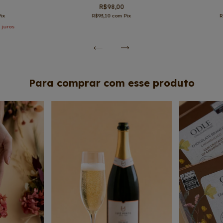
R$98,00
Pix
R$93,10
com
Pix
R
 juros
Para comprar com esse produto