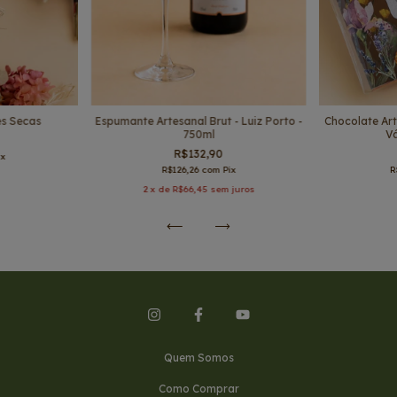
es Secas
Espumante Artesanal Brut - Luiz Porto -
Chocolate Art
750ml
V
R$132,90
ix
R$126,26
com
Pix
R
2
x de
R$66,45
sem juros
Quem Somos
Como Comprar