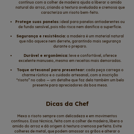
contínuo com a colher de madeira ajuda a liberar o amido
natural do arroz, criando a textura aveludada e cremosa que
caracteriza um risoto bem-feito.
Protege suas panelas:
ideal para panelas antiaderentes ou
de fundo sensível, pois não risca nem danifica a superfície.
Segurança e resistência:
a madeira é um material natural
que não aquece nem derrete, garantindo mais segurança
durante o preparo.
Durável e ergonômica:
leve e confortável, oferece
excelente manuseio, mesmo em receitas mais demoradas.
Toque artesanal para presentear:
cada peça carrega o
charme rústico e o cuidado artesanal, com a inscrição
“risoto” no cabo — um detalhe que faz dela também um belo
presente para apreciadores da boa mesa.
Dicas da Chef
Mexa o risoto sempre com delicadeza e em movimentos
contínuos. Essa técnica, feita com a colher de madeira, libera o
amido do arroz e dá origem à textura cremosa perfeita. Evite
colheres de metal, que podem amassar os grãos e alterar o