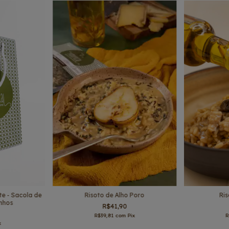
e - Sacola de
Risoto de Alho Poro
Ris
nhos
R$41,90
R$39,81
com
Pix
R
x