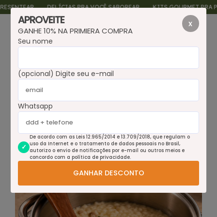
ENTEAR
DELÍCIAS PRA VOCÊ SABOREAR
KITS GOURMET PRA PRES
APROVEITE
x
GANHE 10% NA PRIMIERA COMPRA
0
Seu nome
(opcional) Digite seu e-mail
Esgotado
Whatsapp
De acordo com as Leis 12.965/2014 e 13.709/2018, que regulam o
uso da Internet e o tratamento de dados pessoais no Brasil,
autorizo o envio de notificações por e-mail ou outros meios e
concordo com a política de privacidade.
GANHAR DESCONTO