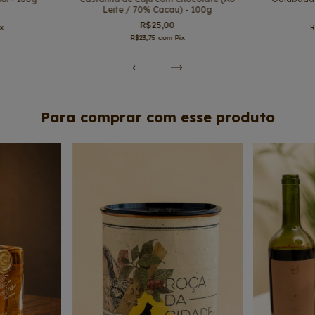
Leite / 70% Cacau) - 100g
R$25,00
ix
R
R$23,75
com
Pix
Para comprar com esse produto