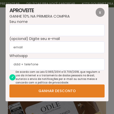
NTEAR
DELÍCIAS PRA VOCÊ SABOREAR
KITS GOURMET PRA PRESE
APROVEITE
x
GANHE 10% NA PRIMIERA COMPRA
0
Seu nome
(opcional) Digite seu e-mail
Whatsapp
De acordo com as Leis 12.965/2014 e 13.709/2018, que regulam o
uso da Internet e o tratamento de dados pessoais no Brasil,
autorizo o envio de notificações por e-mail ou outros meios e
concordo com a política de privacidade.
GANHAR DESCONTO