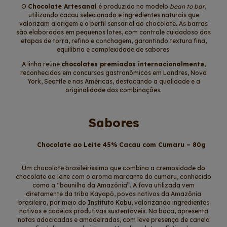
O
Chocolate Artesanal
é produzido no modelo
bean to bar
,
utilizando cacau selecionado e ingredientes naturais que
valorizam a origem e o perfil sensorial do chocolate. As barras
são elaboradas em pequenos lotes, com controle cuidadoso das
etapas de torra, refino e conchagem, garantindo textura fina,
equilíbrio e complexidade de sabores.
A linha reúne
chocolates premiados internacionalmente
,
reconhecidos em concursos gastronômicos em Londres, Nova
York, Seattle e nas Américas, destacando a qualidade e a
originalidade das combinações.
Sabores
Chocolate ao Leite 45% Cacau com Cumaru – 80g
Um chocolate brasileiríssimo que combina a cremosidade do
chocolate ao leite com o aroma marcante do cumaru, conhecido
como a “baunilha da Amazônia”. A fava utilizada vem
diretamente da tribo Kayapó, povos nativos da Amazônia
brasileira, por meio do Instituto Kabu, valorizando ingredientes
nativos e cadeias produtivas sustentáveis. Na boca, apresenta
notas adocicadas e amadeiradas, com leve presença de canela