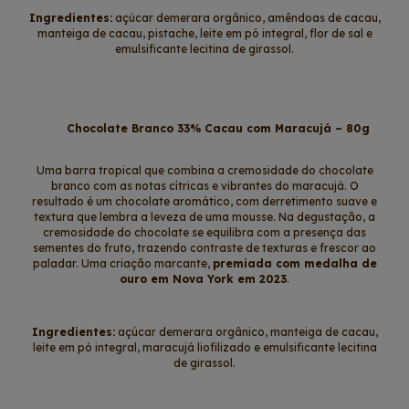
Ingredientes:
açúcar demerara orgânico, amêndoas de cacau,
manteiga de cacau, pistache, leite em pó integral, flor de sal e
emulsificante lecitina de girassol.
Chocolate Branco 33% Cacau com Maracujá – 80g
Uma barra tropical que combina a cremosidade do chocolate
branco com as notas cítricas e vibrantes do maracujá. O
resultado é um chocolate aromático, com derretimento suave e
textura que lembra a leveza de uma mousse. Na degustação, a
cremosidade do chocolate se equilibra com a presença das
sementes do fruto, trazendo contraste de texturas e frescor ao
paladar. Uma criação marcante,
premiada com medalha de
ouro em Nova York em 2023
.
Ingredientes:
açúcar demerara orgânico, manteiga de cacau,
leite em pó integral, maracujá liofilizado e emulsificante lecitina
de girassol.