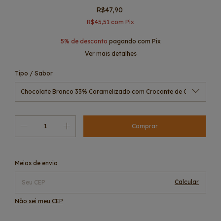
R$47,90
R$45,51
com
Pix
5% de desconto
pagando com Pix
Ver mais detalhes
Tipo / Sabor
Alterar CEP
Entregas para o CEP:
Meios de envio
Calcular
Não sei meu CEP