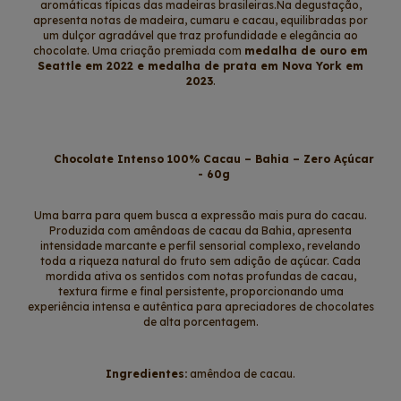
aromáticas típicas das madeiras brasileiras.Na degustação,
apresenta notas de madeira, cumaru e cacau, equilibradas por
um dulçor agradável que traz profundidade e elegância ao
chocolate. Uma criação premiada com
medalha de ouro em
Seattle em 2022 e medalha de prata em Nova York em
2023
.
Chocolate Intenso 100% Cacau – Bahia – Zero Açúcar
- 60g
Uma barra para quem busca a expressão mais pura do cacau.
Produzida com amêndoas de cacau da Bahia, apresenta
intensidade marcante e perfil sensorial complexo, revelando
toda a riqueza natural do fruto sem adição de açúcar. Cada
mordida ativa os sentidos com notas profundas de cacau,
textura firme e final persistente, proporcionando uma
experiência intensa e autêntica para apreciadores de chocolates
de alta porcentagem.
Ingredientes:
amêndoa de cacau.