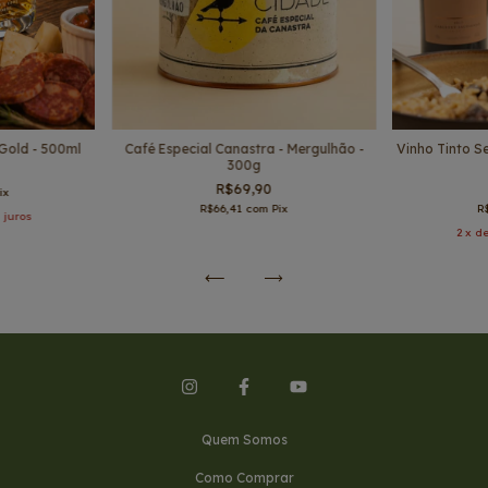
Café Especial Canastra - Mergulhão -
Vinho Tinto S
Gold - 500ml
300g
R$69,90
ix
R$66,41
com
Pix
R
 juros
2
x d
Quem Somos
Como Comprar