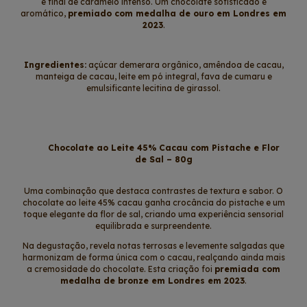
e final de caramelo intenso. Um chocolate sofisticado e
aromático,
premiado com medalha de ouro em Londres em
2023
.
Ingredientes:
açúcar demerara orgânico, amêndoa de cacau,
manteiga de cacau, leite em pó integral, fava de cumaru e
emulsificante lecitina de girassol.
Chocolate ao Leite 45% Cacau com Pistache e Flor
de Sal – 80g
Uma combinação que destaca contrastes de textura e sabor. O
chocolate ao leite 45% cacau ganha crocância do pistache e um
toque elegante da flor de sal, criando uma experiência sensorial
equilibrada e surpreendente.
Na degustação, revela notas terrosas e levemente salgadas que
harmonizam de forma única com o cacau, realçando ainda mais
a cremosidade do chocolate. Esta criação foi
premiada com
medalha de bronze em Londres em 2023
.