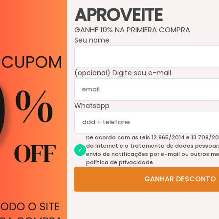
APROVEITE
Geleia De Mexerica - 700g
Geleia De Frutas Vermelhas E Acet
Balsâmico - 700g
R$84,90
GANHE 10% NA PRIMIERA COMPRA
R$84,90
R$80,66
com
Pix
R$80,66
com
Pix
Seu nome
(opcional) Digite seu e-mail
Whatsapp
De acordo com as Leis 12.965/2014 e 13.709/20
da Internet e o tratamento de dados pessoais 
envio de notificações por e-mail ou outros m
política de privacidade.
GANHAR DESCONTO