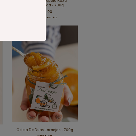
-
Chutney De Cebola Roxa
Caramelizada - 700g
R$84,90
R$80,66
com
Pix
Esgotado
Geleia De Duas Laranjas - 700g