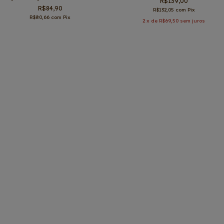
R$139,00
700g
R$84,90
R$132,05
com
Pix
R$80,66
com
Pix
2
x de
R$69,50
sem juros