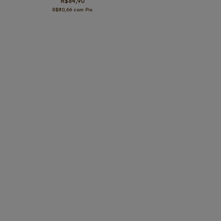
R$84,90
R$80,66
com
Pix