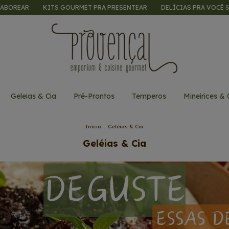
TS GOURMET PRA PRESENTEAR
DELÍCIAS PRA VOCÊ SABOREAR
KI
Geleias & Cia
Pré-Prontos
Temperos
Mineirices & 
Início
.
Geléias & Cia
Geléias & Cia