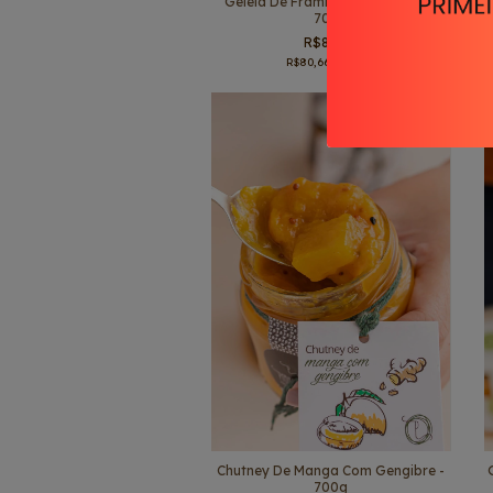
Geleia De Framboesa E Hibisco -
700g
R$84,90
R$80,66
com
Pix
Chutney De Manga Com Gengibre -
700g