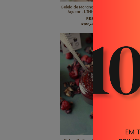
Geleia de Morango - Sem adição de
Açucar - LINHA ZERO - 700g
R$84,90
R$80,66
com
Pix