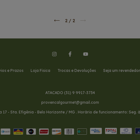
2
/
2
vios e Prazos
Loja Fisica
Trocas e Devoluções
Seja um revendedo
ATACADO (31) 9 9917-3734
provencalgourmet@gmail.com
oja 17 - Sta. Efigênia - Belo Horizonte / MG . Horário de funcionamento: Seg. 