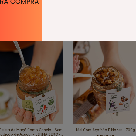
Geleia de Manga com Mexerica -
Geleia De Banana Com Maracujá 
700g
700g
R$84,90
R$84,90
R$80,66
com
Pix
R$80,66
com
Pix
Esgotado
Esgotado
Geleia de Maçã Como Canela - Sem
Mel Com Açafrão E Nozes - 700g
adição de Açucar - LINHA ZERO -