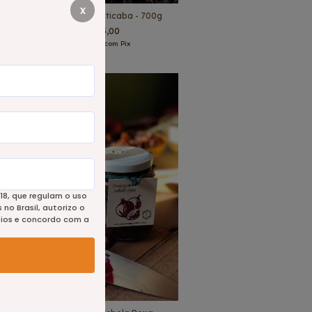
x
o
Geleia De Jabuticaba - 700g
R$85,00
R$80,75
com
Pix
18, que regulam o uso
no Brasil, autorizo o
eios e concordo com a