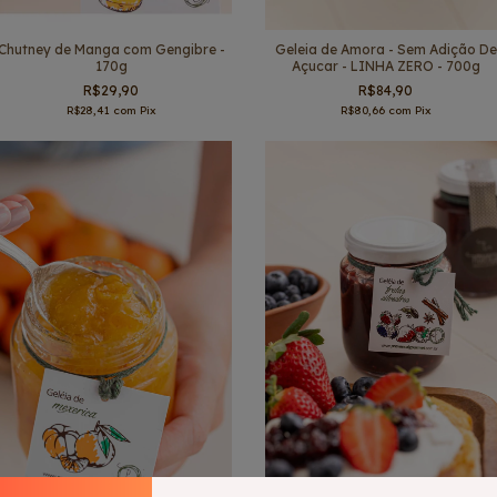
Chutney de Manga com Gengibre -
Geleia de Amora - Sem Adição De
170g
Açucar - LINHA ZERO - 700g
R$29,90
R$84,90
R$28,41
com
Pix
R$80,66
com
Pix